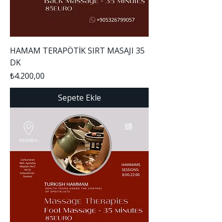
HAMAM TERAPÖTİK SIRT MASAJI 35
DK
Fiyat
₺4.200,00
Sepete Ekle