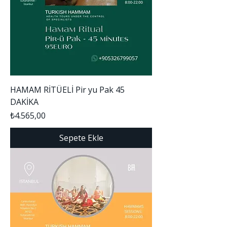
HAMAM RİTÜELİ Pir yu Pak 45
DAKİKA
Fiyat
₺4.565,00
Sepete Ekle