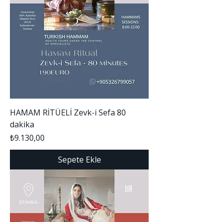
HAMAM RİTÜELİ Zevk-i Sefa 80
dakika
Fiyat
₺9.130,00
Sepete Ekle