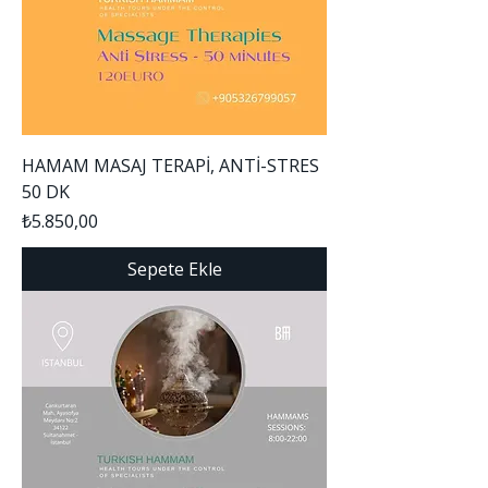
HAMAM MASAJ TERAPİ, ANTİ-STRES
50 DK
Fiyat
₺5.850,00
Sepete Ekle