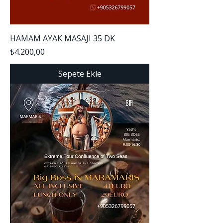
HAMAM AYAK MASAJI 35 DK
Fiyat
₺4.200,00
Sepete Ekle