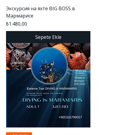
Экскурсия на яхте BIG BOSS в
Мармарисе
Fiyat
₺1.480,00
Sepete Ekle