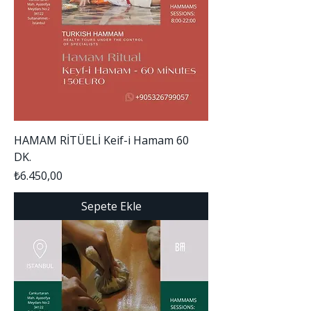
HAMAM RİTÜELİ Keif-i Hamam 60
DK.
Fiyat
₺6.450,00
Sepete Ekle