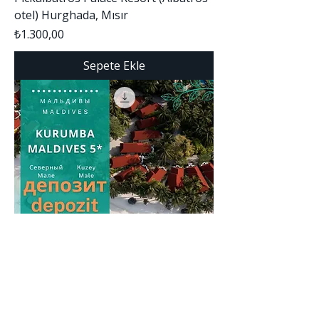
otel) Hurghada, Mısır
Fiyat
₺1.300,00
Sepete Ekle
Çocuk Kulübü