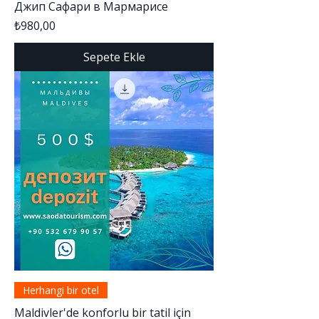
Джип Сафари в Мармарисе
Fiyat
₺980,00
Sepete Ekle
Herhangi bir otel
Maldivler'de konforlu bir tatil için