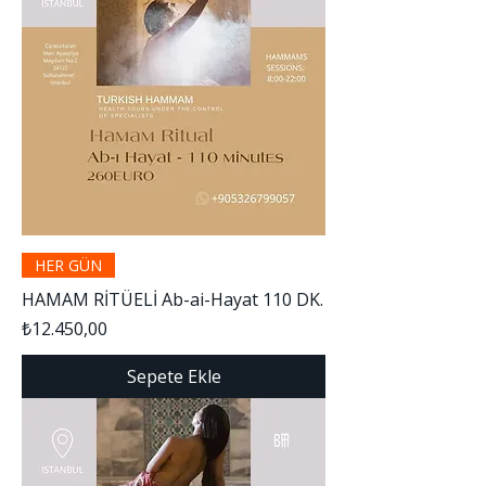
HER GÜN
HAMAM RİTÜELİ Ab-ai-Hayat 110 DK.
Fiyat
₺12.450,00
Sepete Ekle