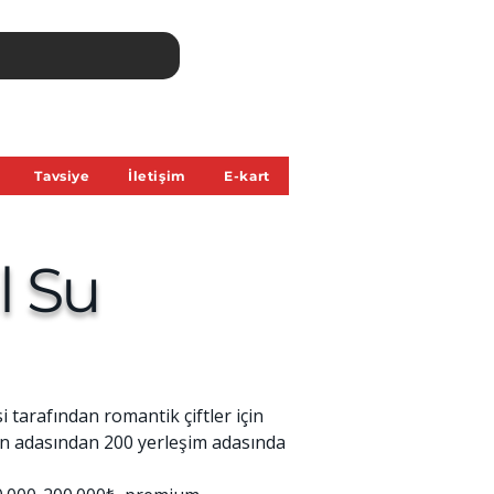
Tavsiye
İletişim
E-kart
l Su
 tarafından romantik çiftler için
can adasından 200 yerleşim adasında