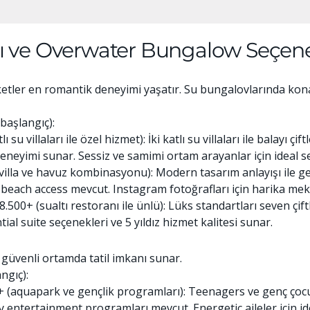
arı ve Overwater Bungalow Seçene
paketler en romantik deneyimi yaşatır. Su bungalovlarında k
 başlangıç):
su villaları ile özel hizmet): İki katlı su villaları ile balayı ç
eneyimi sunar. Sessiz ve samimi ortam arayanlar için ideal s
illa ve havuz kombinasyonu): Modern tasarım anlayışı ile genç 
beach access mevcut. Instagram fotoğrafları için harika mek
500+ (sualtı restoranı ile ünlü): Lüks standartları seven çift
tial suite seçenekleri ve 5 yıldız hizmet kalitesi sunar.
 güvenli ortamda tatil imkanı sunar.
ngıç):
+ (aquapark ve gençlik programları): Teenagers ve genç ço
y entertainment programları mevcut. Energetic aileler için i