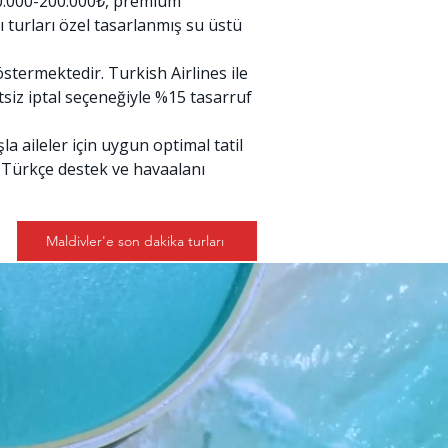
120.000-200.000₺, premium
ı turları özel tasarlanmış su üstü
östermektedir. Turkish Airlines ile
tsiz iptal seçeneğiyle %15 tasarruf
la aileler için uygun optimal tatil
/7 Türkçe destek ve havaalanı
Maldivler'e son dakika turları