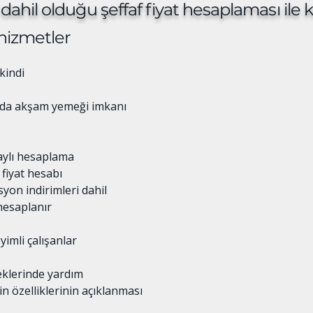
dahil olduğu şeffaf fiyat hesaplaması ile kişi
 hizmetler
kindi
rda akşam yemeği imkanı
taylı hesaplama
fiyat hesabı
yon indirimleri dahil
hesaplanır
imli çalışanlar
eklerinde yardım
n özelliklerinin açıklanması