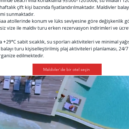
eminde beach villa konaklama 95.000-120.000₺, su villaları 
alık çift kişi bazında fiyatlandırılmaktadır. Maldivler balay
eyimi sunmaktadır.
, Baa atollerinde konum ve lüks seviyesine göre değişkenlik g
siz vize ile maldiv turu erken rezervasyon indirimleri ve ücre
+29°C sabit sıcaklık, su sporları aktiviteleri ve minimal yağış
balayı turu kişiselleştirilmiş plaj aktiviteleri planlaması, 24
rganize edilmektedir.
Maldivler'de bir otel seçin