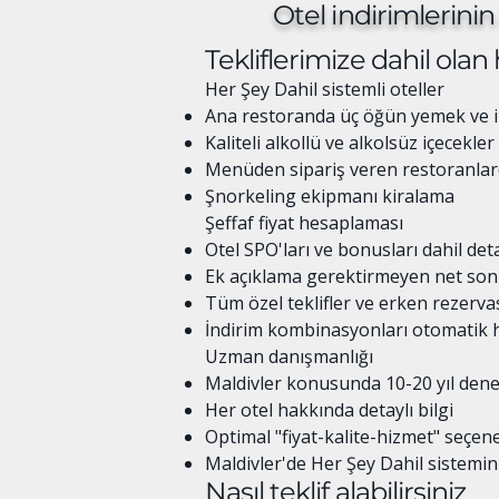
Otel indirimlerinin 
Tekliflerimize dahil olan
Her Şey Dahil sistemli oteller
Ana restoranda üç öğün yemek ve i
Kaliteli alkollü ve alkolsüz içecekler
Menüden sipariş veren restoranla
Şnorkeling ekipmanı kiralama
Şeffaf fiyat hesaplaması
Otel SPO'ları ve bonusları dahil de
Ek açıklama gerektirmeyen net son 
Tüm özel teklifler ve erken rezervas
İndirim kombinasyonları otomatik 
Uzman danışmanlığı
Maldivler konusunda 10-20 yıl deney
Her otel hakkında detaylı bilgi
Optimal "fiyat-kalite-hizmet" seçen
Maldivler'de Her Şey Dahil sistemini
Nasıl teklif alabilirsiniz