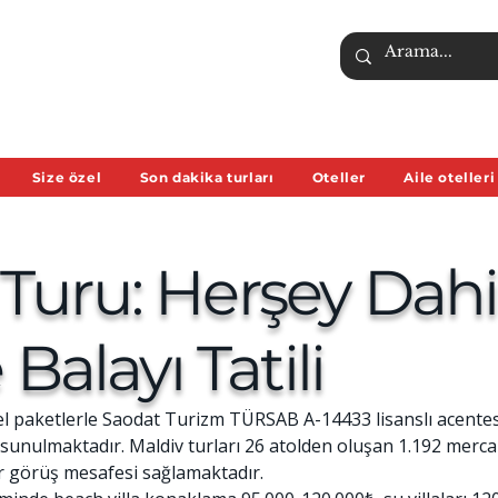
Size özel
Son dakika turları
Oteller
Aile otelleri
 Turu: Herşey Dahi
e Balayı Tatili
zel paketlerle Saodat Turizm TÜRSAB A-14433 lisanslı acentesi
a sunulmaktadır. Maldiv turları 26 atolden oluşan 1.192 mer
r görüş mesafesi sağlamaktadır.