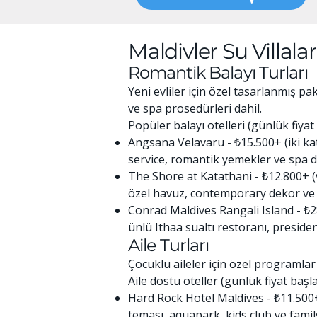
Maldivler Su Villal
Romantik Balayı Turları
Yeni evliler için özel tasarlanmış 
ve spa prosedürleri dahil.
Popüler balayı otelleri (günlük fiyat
Angsana Velavaru - ₺15.500+ (iki katlı 
service, romantik yemekler ve spa d
The Shore at Katathani - ₺12.800+ (v
özel havuz, contemporary dekor ve 
Conrad Maldives Rangali Island - ₺28.
ünlü Ithaa sualtı restoranı, presiden
Aile Turları
Çocuklu aileler için özel programlar
Aile dostu oteller (günlük fiyat başla
Hard Rock Hotel Maldives - ₺11.500
teması, aquapark, kids club ve famil