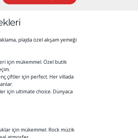
kleri
onaklama, plajda özel akşam yemeği
iftleri için mükemmel. Özel butik
eçim.
çiftler için perfect. Her villada
anlar.
ler için ultimate choice. Dünyaca
cuklar için mükemmel. Rock müzik
deal atmosfer.