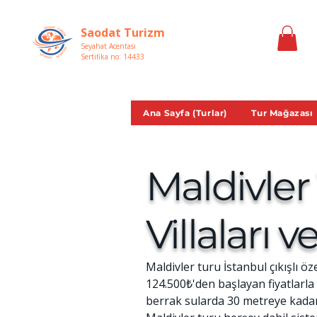
Saodat Turizm
Seyahat Acentası
Sertifika no: 14433
Ana Sayfa (Turlar)
Tur Mağazası
Maldivler
Villaları v
Maldivler turu İstanbul çıkışlı ö
124.500₺'den başlayan fiyatlarl
berrak sularda 30 metreye kada