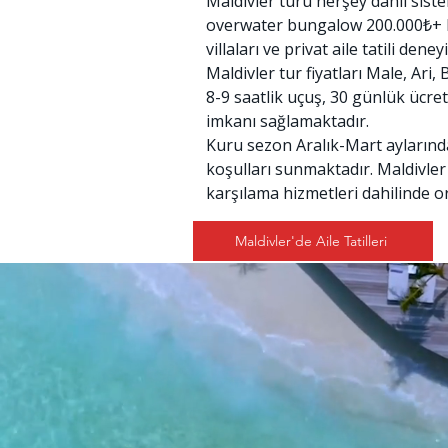
Maldivler turu herşey dahil sist
overwater bungalow 200.000₺+ haft
villaları ve privat aile tatili den
Maldivler tur fiyatları Male, Ari
8-9 saatlik uçuş, 30 günlük ücret
imkanı sağlamaktadır.
Kuru sezon Aralık-Mart aylarında 
koşulları sunmaktadır. Maldivler 
karşılama hizmetleri dahilinde o
Maldivler'de Aile Tatilleri