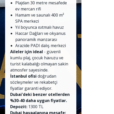
Plajdan 30 metre mesafede
ev mercan rifi
Hamam ve saunalı 400 m²
SPA merkezi
Yıl boyunca ısıtmalı havuz
Haccar Dağları ve okyanus
panoramik manzarası
Arazide PADI dalış merkezi
Aileler için ideal
- güvenli
kumlu plaj, çocuk havuzu ve
turist kalabalığı olmayan sakin
atmosfer sayesinde.
İstanbul ofisi
doğrudan
sözleşmeler ve rekabetçi
fiyatlar garanti ediyor.
Dubai'deki benzer otellerden
%30-40 daha uygun fiyatlar.
Depozit:
1300 TL
Dubai havaalanına mesafe: