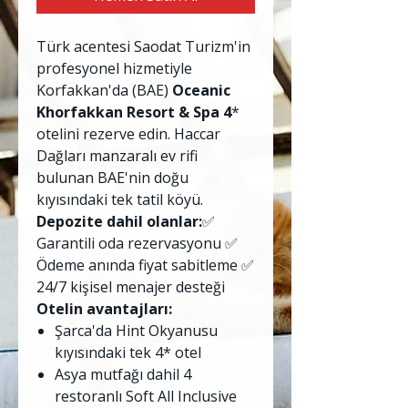
Türk acentesi Saodat Turizm'in
profesyonel hizmetiyle
Korfakkan'da (BAE)
Oceanic
Khorfakkan Resort & Spa 4
*
otelini rezerve edin. Haccar
Dağları manzaralı ev rifi
bulunan BAE'nin doğu
kıyısındaki tek tatil köyü.
Depozite dahil olanlar:
✅
Garantili oda rezervasyonu ✅
Ödeme anında fiyat sabitleme ✅
24/7 kişisel menajer desteği
Otelin avantajları:
Şarca'da Hint Okyanusu
kıyısındaki tek 4* otel
Asya mutfağı dahil 4
restoranlı Soft All Inclusive