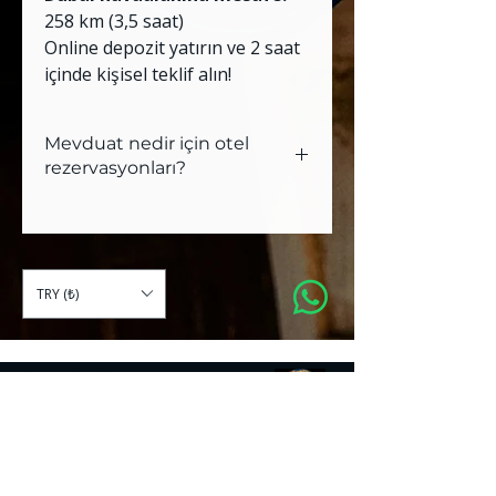
258 km (3,5 saat)
Online depozit yatırın ve 2 saat
içinde kişisel teklif alın!
Mevduat nedir için otel
rezervasyonları?
Вот турецкий перевод инструкции
по бронированию:
BAE'de Oceanic Khorfakkan Resort
otelini nasıl rezerve edebilirsiniz?
TRY (₺)
Adım 1: Maliyet hesabı alın
📱
Tur
hesabı nasıl alınır:
WhatsApp:
+90 532 679 90 57
15 dakika içinde hızlı yanıt
Saodat Turizm
Şu mesajı gönderin: "Oceanic
Seyahat Acentası No. 14433
Khorfakkan Resort 4* için
[tarihler] arası [kişi sayısı] kişi
hesap"
Web sitesinde formu doldurun