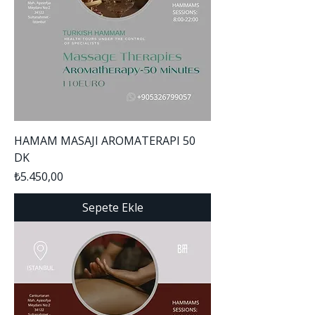
HAMAM MASAJI AROMATERAPI 50
DK
Fiyat
₺5.450,00
Sepete Ekle