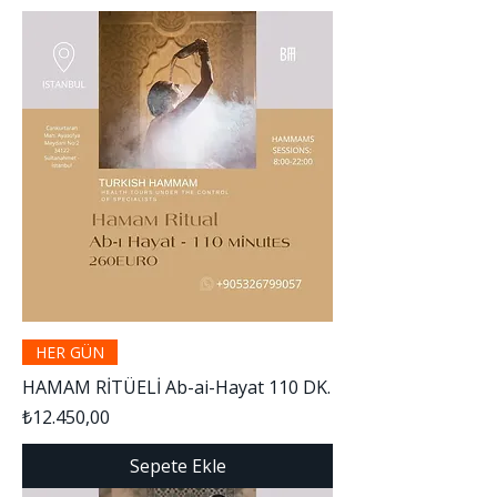
HER GÜN
HAMAM RİTÜELİ Ab-ai-Hayat 110 DK.
Fiyat
₺12.450,00
Sepete Ekle