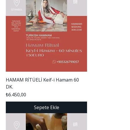
HAMAM RİTÜELİ Keif-i Hamam 60
DK.
Fiyat
₺6.450,00
Sepete Ekle