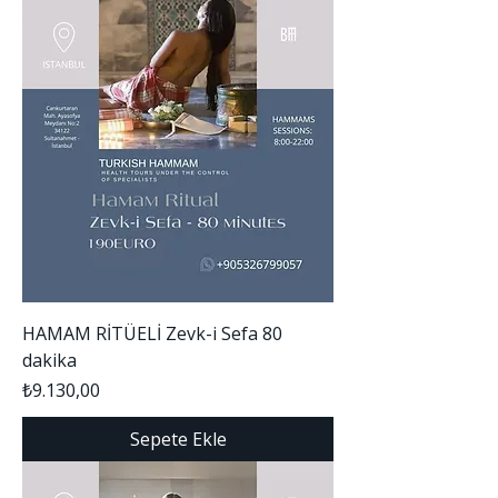
HAMAM RİTÜELİ Zevk-i Sefa 80
dakika
Fiyat
₺9.130,00
Sepete Ekle