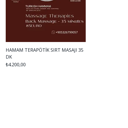
HAMAM TERAPÖTİK SIRT MASAJI 35
DK
Fiyat
₺4.200,00
Sepete Ekle