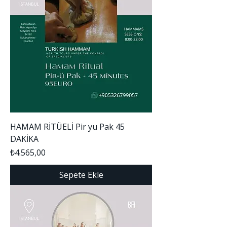
HAMAM RİTÜELİ Pir yu Pak 45
DAKİKA
Fiyat
₺4.565,00
Sepete Ekle