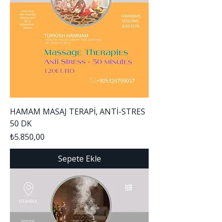
HAMAM MASAJ TERAPİ, ANTİ-STRES
50 DK
Fiyat
₺5.850,00
Sepete Ekle