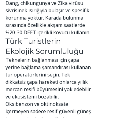
Dang, chikungunya ve Zika virüsü 
sivrisinek ısırığıyla bulaşır ve spesifik 
korunma yoktur. Karada bulunma 
sırasında özellikle akşam saatlerde 
%20-30 DEET içerikli kovucu kullanın.
Türk Turistlerin 
Ekolojik Sorumluluğu
Teknelerin bağlanması için çapa 
yerine bağlama şamandırası kullanan 
tur operatörlerini seçin. Tek 
dikkatsiz çapa hareketi onlarca yıllık 
mercan resifi büyümesini yok edebilir 
ve ekosistemi bozabilir.
Oksibenzon ve oktinoksate 
içermeyen sadece resif güvenli güneş 
koruyucular kullanın. Bu kimyasal 
maddeler deniz suyunda 62 parça 
trilyonda bile mercan ağartmasına 