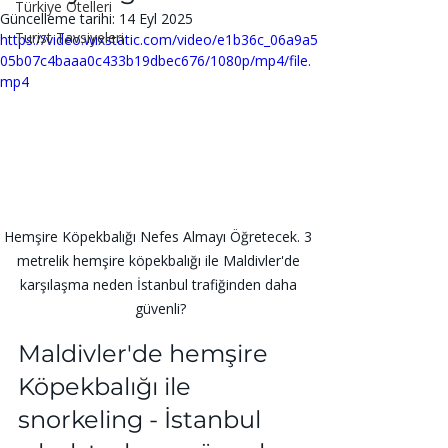
Türkiye Otelleri
Güncelleme tarihi:
14 Eyl 2025
Turist Tavsiyeleri
https://video.wixstatic.com/video/e1b36c_06a9a5
05b07c4baaa0c433b19dbec676/1080p/mp4/file.
mp4
Hemşire Köpekbalığı Nefes Almayı Öğretecek. 3 
metrelik hemşire köpekbalığı ile Maldivler'de 
karşılaşma neden İstanbul trafiğinden daha 
güvenli?
Maldivler'de hemşire 
Köpekbalığı ile 
snorkeling - İstanbul 