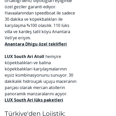
ortaklığı deniz biyologları eşliğinde 
özel geziler garanti ediyor. 
Havaalanından speedboat ile sadece 
30 dakika ve köpekbalıkları ile 
karşılaşma %100 olasılık. 110 lüks 
villa ve kardeş tatil köyü Anantara 
Veli'ye erişim.
Anantara Dhigu özel teklifleri
LUX South Ari Atoll
 hemşire 
köpekbalıkları ve balina 
köpekbalıkları karşılaşmalarının 
eşsiz kombinasyonunu sunuyor. 30 
dakikalık hidrouçak uçuşu maceranın 
parçası olarak mercan atollerin 
panoramik manzaralarını açıyor.
LUX South Ari lüks paketleri
Türkiye'den Lojistik: 