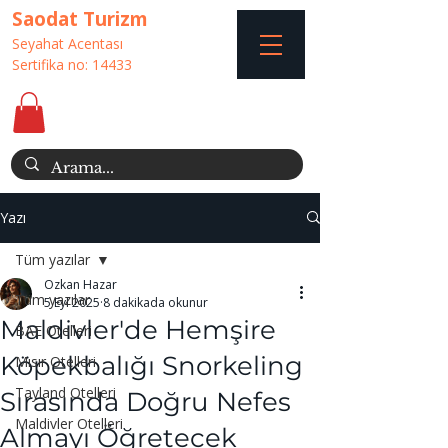
Saodat Turizm
Seyahat Acentası
Sertifika no: 14433
Yazı
Tüm yazılar
Ozkan Hazar
Tüm yazılar
5 Eyl 2025
8 dakikada okunur
Maldivler'de Hemşire
BAE Otelleri
Köpekbalığı Snorkeling
Mısır Otelleri
Tayland Otelleri
Sırasında Doğru Nefes
Maldivler Otelleri
Almayı Öğretecek