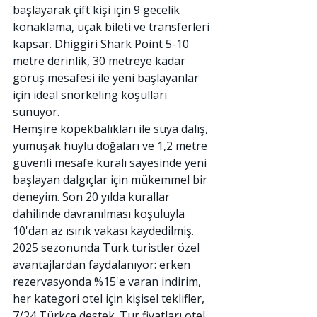
başlayarak çift kişi için 9 gecelik 
konaklama, uçak bileti ve transferleri 
kapsar. Dhiggiri Shark Point 5-10 
metre derinlik, 30 metreye kadar 
görüş mesafesi ile yeni başlayanlar 
için ideal snorkeling koşulları 
sunuyor.
Hemşire köpekbalıkları ile suya dalış, 
yumuşak huylu doğaları ve 1,2 metre 
güvenli mesafe kuralı sayesinde yeni 
başlayan dalgıçlar için mükemmel bir 
deneyim. Son 20 yılda kurallar 
dahilinde davranılması koşuluyla 
10'dan az ısırık vakası kaydedilmiş.
2025 sezonunda Türk turistler özel 
avantajlardan faydalanıyor: erken 
rezervasyonda %15'e varan indirim, 
her kategori otel için kişisel teklifler, 
7/24 Türkçe destek. Tur fiyatları otel 