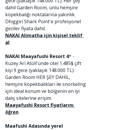
gece (yaklaşık 148.000 TL). Her şey 
dahil Garden Room, ünlü hemşire 
köpekbalığı noktalarına yakınlık. 
Dhiggiri Shark Point'e profesyonel 
geziler fiyata dahil.
NAKAI Alimatha için kişisel teklif 
al
NAKAI Maayafushi Resort 4
* - 
Kuzey Ari Atoll'ünde otel 1.485$ çift 
kişi 9 gece (yaklaşık 148.000 TL). 
Garden Room HER ŞEY DAHİL, 
hemşire köpekbalıkları ile snorkeling 
için ideal konum ve bölgenin en iyi 
dalış sitelerine erişim.
Maayafushi Resort fiyatlarını 
öğren
Maafushi Adasında yerel 