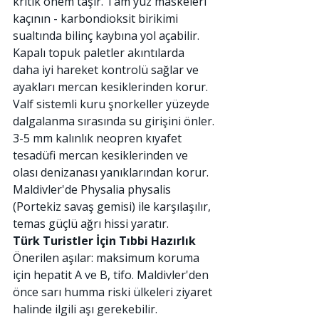
kritik önem taşır. Tam yüz maskeleri 
kaçının - karbondioksit birikimi 
sualtında bilinç kaybına yol açabilir.
Kapalı topuk paletler akıntılarda 
daha iyi hareket kontrolü sağlar ve 
ayakları mercan kesiklerinden korur. 
Valf sistemli kuru şnorkeller yüzeyde 
dalgalanma sırasında su girişini önler.
3-5 mm kalınlık neopren kıyafet 
tesadüfi mercan kesiklerinden ve 
olası denizanası yanıklarından korur. 
Maldivler'de Physalia physalis 
(Portekiz savaş gemisi) ile karşılaşılır, 
temas güçlü ağrı hissi yaratır.
Türk Turistler İçin Tıbbi Hazırlık
Önerilen aşılar: maksimum koruma 
için hepatit A ve B, tifo. Maldivler'den 
önce sarı humma riski ülkeleri ziyaret 
halinde ilgili aşı gerekebilir.