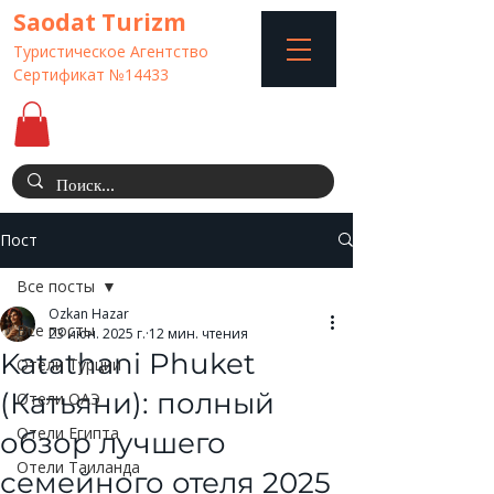
Saodat Turizm
Туристическое Агентство
Сертификат №14433
Пост
Все посты
Ozkan Hazar
Все посты
23 июн. 2025 г.
12 мин. чтения
Katathani Phuket
Отели Турции
(Катьяни): полный
Отели ОАЭ
Отели Египта
обзор лучшего
Отели Таиланда
семейного отеля 2025