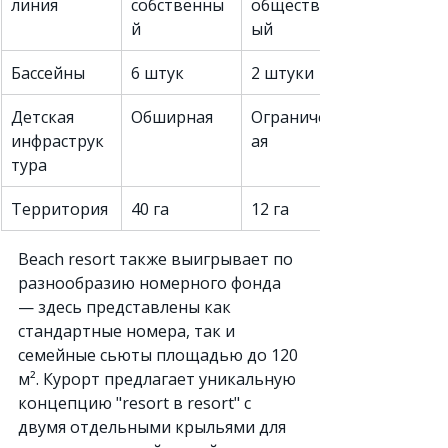
линия
собственны
общественн
й
ый
Бассейны
6 штук
2 штуки
Детская 
Обширная
Ограниченн
инфраструк
ая
тура
Территория
40 га
12 га
Beach resort также выигрывает по 
разнообразию номерного фонда 
— здесь представлены как 
стандартные номера, так и 
семейные сьюты площадью до 120 
м². Курорт предлагает уникальную 
концепцию "resort в resort" с 
двумя отдельными крыльями для 