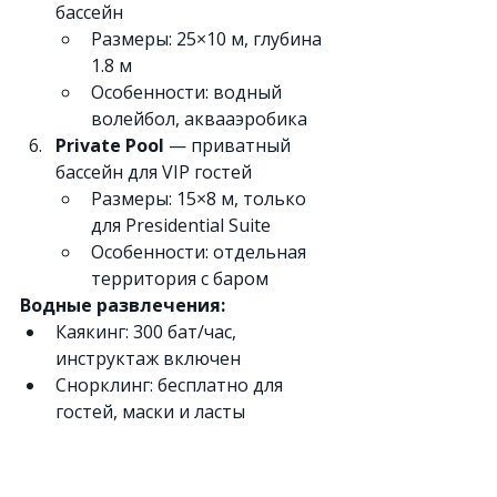
бассейн
Размеры: 25×10 м, глубина 
1.8 м
Особенности: водный 
волейбол, аквааэробика
Private Pool
 — приватный 
бассейн для VIP гостей
Размеры: 15×8 м, только 
для Presidential Suite
Особенности: отдельная 
территория с баром
Водные развлечения:
Каякинг: 300 бат/час, 
инструктаж включен
Снорклинг: бесплатно для 
гостей, маски и ласты 
предоставляются
Виндсерфинг: 800 бат/час, 
обучение 1500 бат/урок