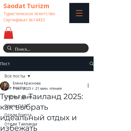
Saodat Turizm
Туристическое Агентство
Сертификат №14433
Пост
Все посты
Елена Краснова
Все посты
1 окт. 2025 г.
21 мин. чтения
Туры в Таиланд 2025:
Отели Турции
как выбрать
Отели ОАЭ
Отели Египта
идеальный отдых и
Отели Таиланда
избежать