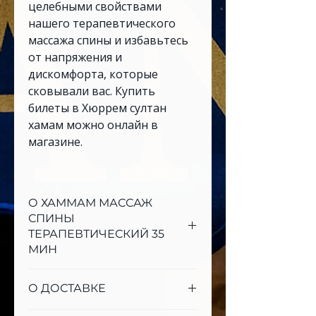
целебными свойствами
нашего терапевтического
массажа спины и избавьтесь
от напряжения и
дискомфорта, которые
сковывали вас. Купить
билеты в Хюррем султан
хамам можно онлайн в
магазине.
О ХАММАМ МАССАЖ
СПИНЫ
ТЕРАПЕВТИЧЕСКИЙ 35
МИН
ХАММАМ МАССАЖ СПИНЫ
О ДОСТАВКЕ
ТЕРАПЕВТИЧЕСКИЙ 35
МИН направлен на область