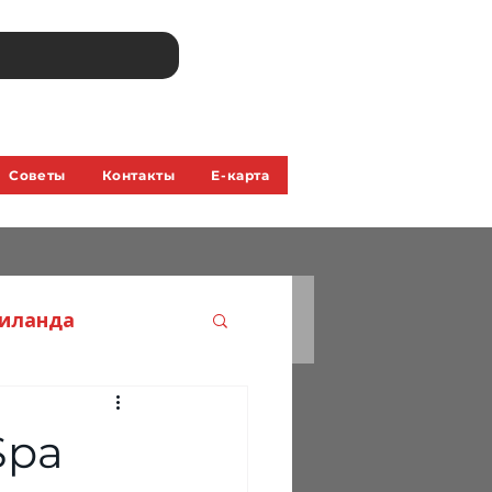
Советы
Контакты
Е-карта
аиланда
Spa