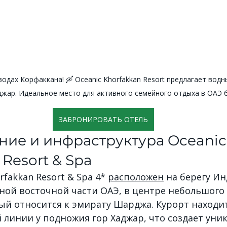
водах Корфаккана! 🛶 Oceanic Khorfakkan Resort предлагает вод
джар. Идеальное место для активного семейного отдыха в ОАЭ б
ЗАБРОНИРОВАТЬ ОТЕЛЬ
ие и инфраструктура Oceanic
 Resort & Spa
rfakkan Resort & Spa 4*
расположен
 на берегу И
ной восточной части ОАЭ, в центре небольшого 
ый относится к эмирату Шарджа. Курорт находит
 линии у подножия гор Хаджар, что создает уни