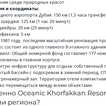
ния среди природных красот.
ия и координаты:
ного аэропорта Дубая: 150 км (1,5 часа трансфе
Шарджи: 125 км (1 час 20 минут)
жейры: 20 км (25 минут)
факкана: 5 км
 1981 году, последняя масштабная реновация пр
кс состоит из одного главного 8-этажного здания
 вилл. Общий номерной фонд составляет 177 номе
оложены в главном корпусе.
итую инфраструктуру для отдыха: собственный 
ытый бассейн с подогревом в зимний период, СП
ренажерный зал. Территория отеля компактная (6
гко перемещаться между всеми объектами.
нно Oceanic Khorfakkan Resort,
ли региона?