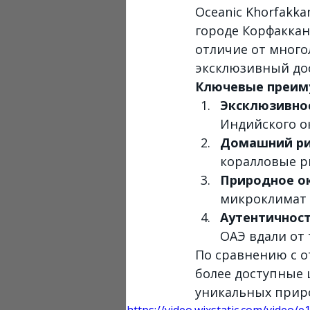
Oceanic Khorfakka
городе Корфаккан
отличие от много
эксклюзивный дос
Ключевые преим
Эксклюзивно
Индийского о
Домашний р
коралловые р
Природное о
микроклимат 
Аутентичнос
ОАЭ вдали от
По сравнению с от
более доступные 
уникальных прир