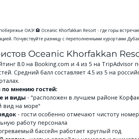
обережье ОАЭ! 🏨 Oceanic Khorfakkan Resort - где горы встречаю
цией. Почувствуйте разницу с переполненными курортами Дубая
истов Oceanic Khorfakkan Reso
тинг 8.0 на 
Booking.com
 и 4 из 5 на TripAdvisor 
стей. Средний балл составляет 4.5 из 5 на россий
рталах.
 по мнению гостей:
е и виды
 - "расположен в лучшем районе Корфак
 вид на море"
рядок
 - гости особенно отмечают чистоту номер
ьную работу персонала
догреваемый бассейн работает круглый год