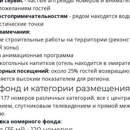
 сервис
 - частые апгрейды номеров и внимате
пожеланиям гостей
достопримечательностям
 - рядом находятся вод
стические точки
замечания:
е строительные работы на территории (реконс
й зоны)
я анимационная программа
лкогольных напитков (отель находится в эмират
орных посещений:
 около 25% гостей возвращают
ляется высоким показателем для региона.
фонд и категории размещения
 177 номеров различных категорий, все с центр
ием, спутниковым телевидением и прямой меж
ю.
вка номерного фонда:
 (35 м²) - 120 номеров