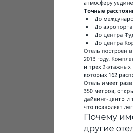
атмосферу уедине
Точные расстоян
До международ
До аэропорта 
До центра Фуд
До центра Кор
Отель построен в
2013 году. Компле
и трех 2-этажных
которых 162 расп
Отель имеет разв
350 метров, откр
дайвинг-центр и т
что позволяет ле
Почему име
другие оте