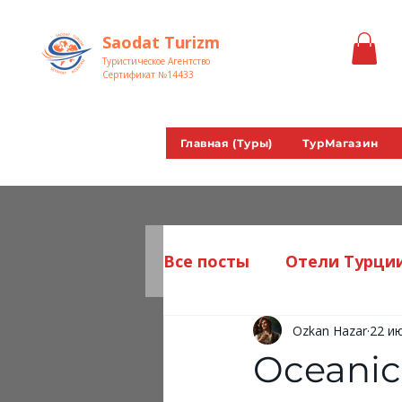
Saodat Turizm
Туристическое Агентство
Сертификат №14433
Главная (Туры)
ТурМагазин
Все посты
Отели Турци
Ozkan Hazar
22 ию
Отели на Мальдивах
Oceanic