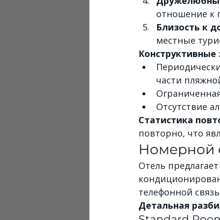
Дружелюбный
отношение к 
Близость к 
местные тури
Конструктивные 
Периодически
части пляжно
Ограниченна
Отсутствие а
Статистика повт
повторно, что яв
Номерной 
Отель предлагает
кондиционирован
телефонной связь
Детальная разби
Standard Room