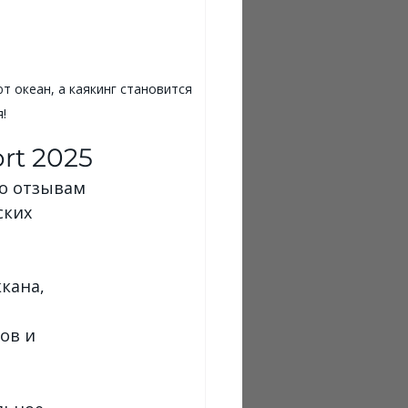
т океан, а каякинг становится 
!
rt 2025
по отзывам 
ских 
кана, 
ов и 