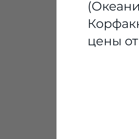
(Океани
Корфакк
цены от