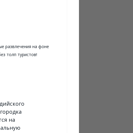
ные развлечения на фоне 
ез толп туристов!
 
ндийского 
городка 
ся на 
кальную 