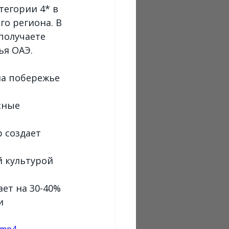
тегории 4* в 
о региона. В 
получаете 
ья ОАЭ.
на побережье 
сные 
 создает 
 культурой 
ет на 30-40% 
и 