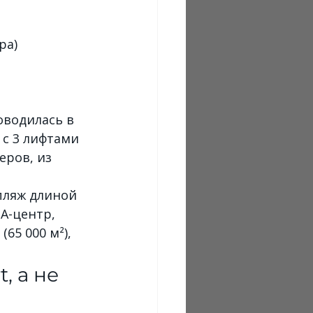
ра)
оводилась в 
 с 3 лифтами 
ров, из 
пляж длиной 
А-центр, 
5 000 м²), 
 а не 