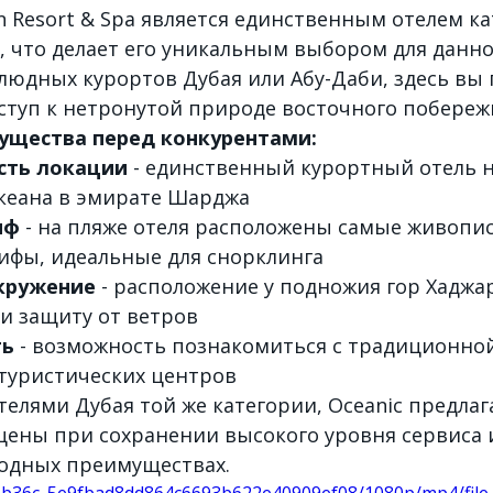
n Resort & Spa является единственным отелем ка
, что делает его уникальным выбором для данног
людных курортов Дубая или Абу-Даби, здесь вы 
туп к нетронутой природе восточного побереж
ущества перед конкурентами:
сть локации
 - единственный курортный отель 
кеана в эмирате Шарджа
иф
 - на пляже отеля расположены самые живопи
ифы, идеальные для снорклинга
кружение
 - расположение у подножия гор Хаджар
и защиту от ветров
ть
 - возможность познакомиться с традиционной
 туристических центров
елями Дубая той же категории, Oceanic предлага
цены при сохранении высокого уровня сервиса 
одных преимуществах.