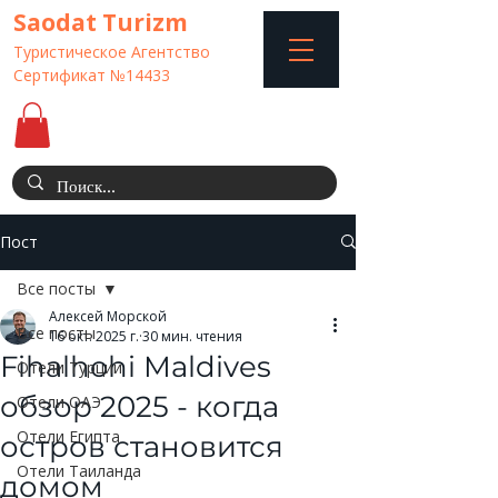
Saodat Turizm
Туристическое Агентство
Сертификат №14433
Пост
Все посты
Алексей Морской
Все посты
16 окт. 2025 г.
30 мин. чтения
Fihalhohi Maldives
Отели Турции
обзор 2025 - когда
Отели ОАЭ
Отели Египта
остров становится
Отели Таиланда
домом