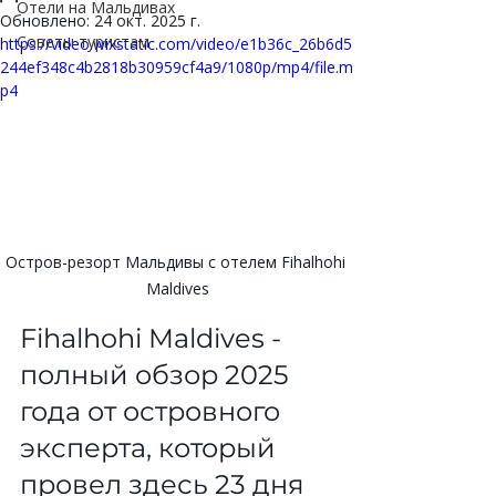
Отели на Мальдивах
Обновлено:
24 окт. 2025 г.
Советы туристам
https://video.wixstatic.com/video/e1b36c_26b6d5
244ef348c4b2818b30959cf4a9/1080p/mp4/file.m
p4
Остров-резорт Мальдивы с отелем Fihalhohi 
Maldives
Fihalhohi Maldives - 
полный обзор 2025 
года от островного 
эксперта, который 
провел здесь 23 дня 