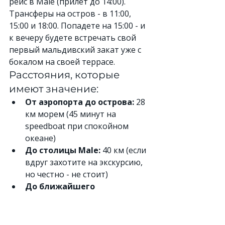
рейс в Male (прилет до 14:00). 
Трансферы на остров - в 11:00, 
15:00 и 18:00. Попадете на 15:00 - и 
к вечеру будете встречать свой 
первый мальдивский закат уже с 
бокалом на своей террасе.
Расстояния, которые 
имеют значение:
От аэропорта до острова:
 28 
км морем (45 минут на 
speedboat при спокойном 
океане)
До столицы Male:
 40 км (если 
вдруг захотите на экскурсию, 
но честно - не стоит)
До ближайшего 
населенного острова:
 12 км 
(туда можно съездить за 
сувенирами дешевле)