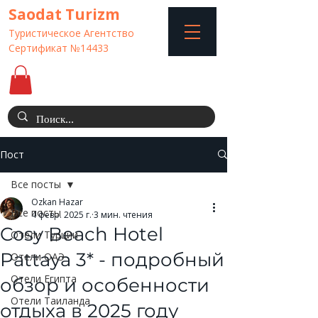
Saodat Turizm
Туристическое Агентство
Сертификат №14433
Пост
Все посты
Ozkan Hazar
Все посты
4 февр. 2025 г.
3 мин. чтения
Cosy Beach Hotel
Отели Турции
Pattaya 3* - подробный
Отели ОАЭ
Отели Египта
обзор и особенности
Отели Таиланда
отдыха в 2025 году